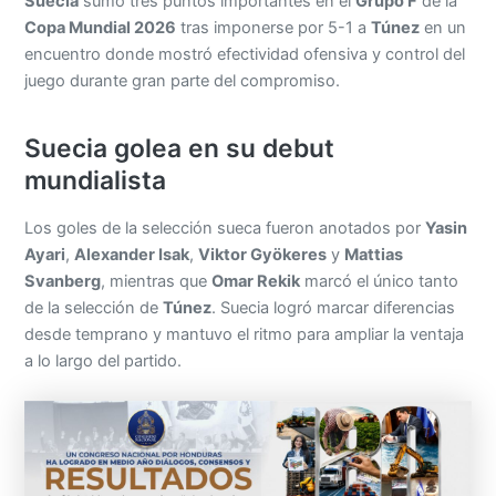
Suecia
sumó tres puntos importantes en el
Grupo F
de la
Copa Mundial 2026
tras imponerse por 5-1 a
Túnez
en un
encuentro donde mostró efectividad ofensiva y control del
juego durante gran parte del compromiso.
Suecia golea en su debut
mundialista
Los goles de la selección sueca fueron anotados por
Yasin
Ayari
,
Alexander Isak
,
Viktor Gyökeres
y
Mattias
Svanberg
, mientras que
Omar Rekik
marcó el único tanto
de la selección de
Túnez
. Suecia logró marcar diferencias
desde temprano y mantuvo el ritmo para ampliar la ventaja
a lo largo del partido.