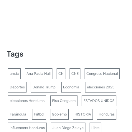
Tags
amdc
Ana Paola Hall
CN
CNE
Congreso Nacional
Deportes
Donald Trump
Economía
elecciones 2025
elecciones Honduras
Elsa Oseguera
ESTADOS UNIDOS
Farándula
Fútbol
Gobierno
HISTORIA
Honduras
influencers Honduras
Juan Diego Zelaya
Libre