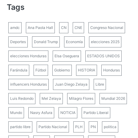
Tags
amdc
Ana Paola Hall
CN
CNE
Congreso Nacional
Deportes
Donald Trump
Economía
elecciones 2025
elecciones Honduras
Elsa Oseguera
ESTADOS UNIDOS
Farándula
Fútbol
Gobierno
HISTORIA
Honduras
influencers Honduras
Juan Diego Zelaya
Libre
Luis Redondo
Mel Zelaya
Milagro Flores
Mundial 2026
Mundo
Nasry Asfura
NOTICIA
Partido Liberal
partido libre
Partido Nacional
PLH
PN
politica