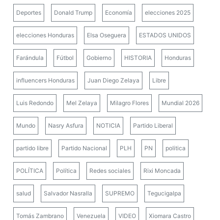
Deportes
Donald Trump
Economía
elecciones 2025
elecciones Honduras
Elsa Oseguera
ESTADOS UNIDOS
Farándula
Fútbol
Gobierno
HISTORIA
Honduras
influencers Honduras
Juan Diego Zelaya
Libre
Luis Redondo
Mel Zelaya
Milagro Flores
Mundial 2026
Mundo
Nasry Asfura
NOTICIA
Partido Liberal
partido libre
Partido Nacional
PLH
PN
politica
POLÍTICA
Política
Redes sociales
Rixi Moncada
salud
Salvador Nasralla
SUPREMO
Tegucigalpa
Tomás Zambrano
Venezuela
VIDEO
Xiomara Castro