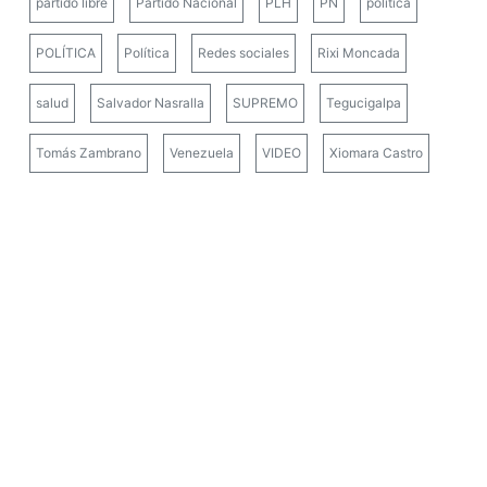
partido libre
Partido Nacional
PLH
PN
politica
POLÍTICA
Política
Redes sociales
Rixi Moncada
salud
Salvador Nasralla
SUPREMO
Tegucigalpa
Tomás Zambrano
Venezuela
VIDEO
Xiomara Castro