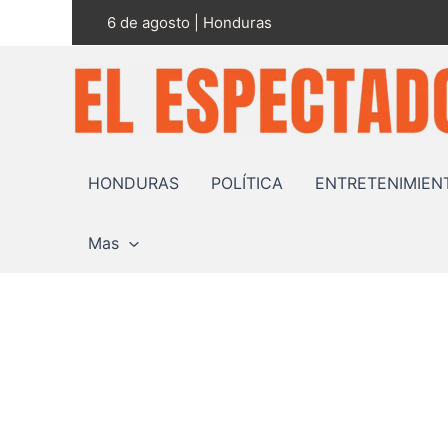
Ir
6 de agosto | Honduras
al
contenido
HONDURAS
POLÍTICA
ENTRETENIMIEN
Mas