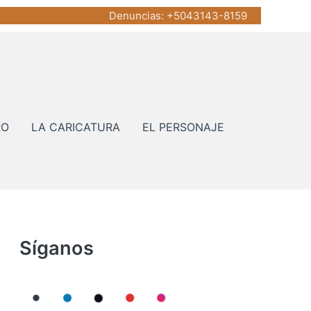
Denuncias
: +5043143-8159
RO
LA CARICATURA
EL PERSONAJE
Síganos