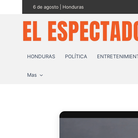
Ir
6 de agosto | Honduras
al
contenido
HONDURAS
POLÍTICA
ENTRETENIMIEN
Mas