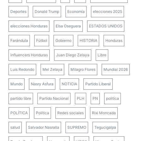
Deportes
Donald Trump
Economía
elecciones 2025
elecciones Honduras
Elsa Oseguera
ESTADOS UNIDOS
Farándula
Fútbol
Gobierno
HISTORIA
Honduras
influencers Honduras
Juan Diego Zelaya
Libre
Luis Redondo
Mel Zelaya
Milagro Flores
Mundial 2026
Mundo
Nasry Asfura
NOTICIA
Partido Liberal
partido libre
Partido Nacional
PLH
PN
politica
POLÍTICA
Política
Redes sociales
Rixi Moncada
salud
Salvador Nasralla
SUPREMO
Tegucigalpa