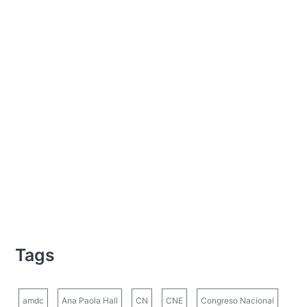
Tags
amdc
Ana Paola Hall
CN
CNE
Congreso Nacional