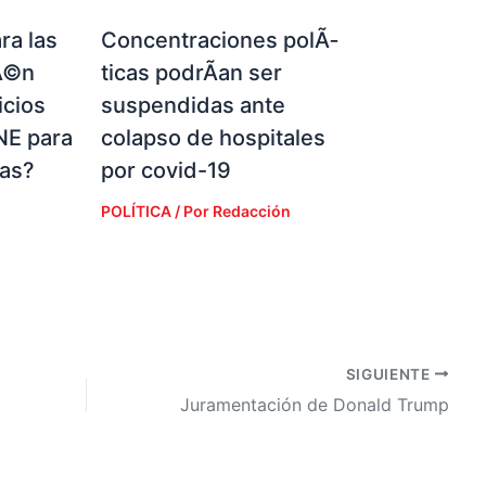
ra las
Concentraciones polÃ­
Ã©n
ticas podrÃ­an ser
icios
suspendidas ante
NE para
colapso de hospitales
ias?
por covid-19
POLÍTICA
/ Por
Redacción
SIGUIENTE
Juramentación de Donald Trump