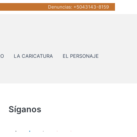
Denuncias
: +5043143-8159
RO
LA CARICATURA
EL PERSONAJE
Síganos