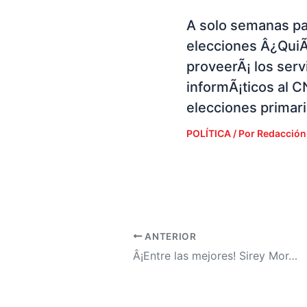
A solo semanas pa
elecciones Â¿Qui
proveerÃ¡ los serv
informÃ¡ticos al C
elecciones primar
POLÍTICA
/ Por
Redacción
ANTERIOR
Â¡Entre las mejores! Sirey MorÃ¡n continÃºa triunfando en UnivisiÃ³n por su talento y belleza