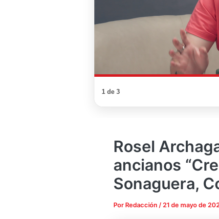
1 de 3
Rosel Archaga
ancianos “Cr
Sonaguera, C
Por
Redacción
/
21 de mayo de 20