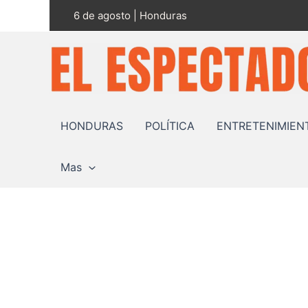
Ir
6 de agosto | Honduras
al
contenido
HONDURAS
POLÍTICA
ENTRETENIMIEN
Mas