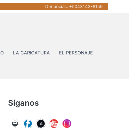
Denuncias
: +5043143-8159
RO
LA CARICATURA
EL PERSONAJE
Síganos