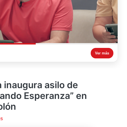
Ver más
 inaugura asilo de
eando Esperanza” en
olón
25