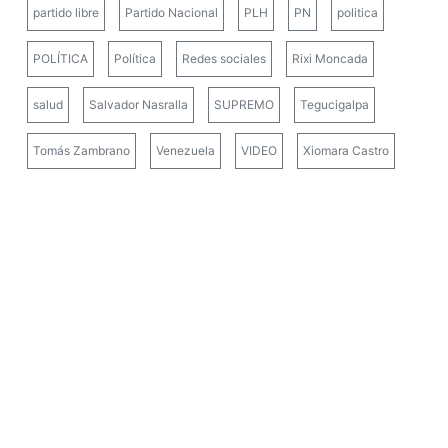
partido libre
Partido Nacional
PLH
PN
politica
POLÍTICA
Política
Redes sociales
Rixi Moncada
salud
Salvador Nasralla
SUPREMO
Tegucigalpa
Tomás Zambrano
Venezuela
VIDEO
Xiomara Castro