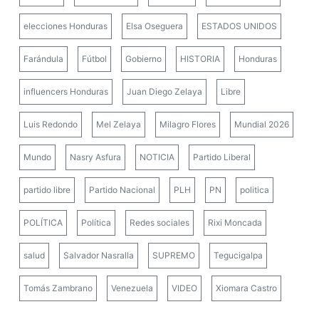
elecciones Honduras
Elsa Oseguera
ESTADOS UNIDOS
Farándula
Fútbol
Gobierno
HISTORIA
Honduras
influencers Honduras
Juan Diego Zelaya
Libre
Luis Redondo
Mel Zelaya
Milagro Flores
Mundial 2026
Mundo
Nasry Asfura
NOTICIA
Partido Liberal
partido libre
Partido Nacional
PLH
PN
politica
POLÍTICA
Política
Redes sociales
Rixi Moncada
salud
Salvador Nasralla
SUPREMO
Tegucigalpa
Tomás Zambrano
Venezuela
VIDEO
Xiomara Castro