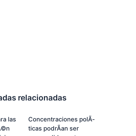
adas relacionadas
ra las
Concentraciones polÃ­
Ã©n
ticas podrÃ­an ser