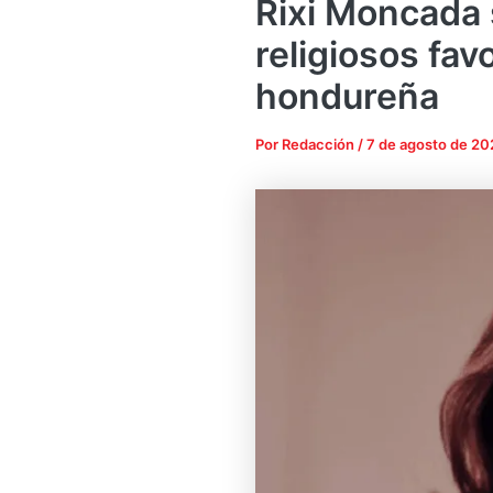
Rixi Moncada 
religiosos fav
hondureña
Por
Redacción
/
7 de agosto de 20