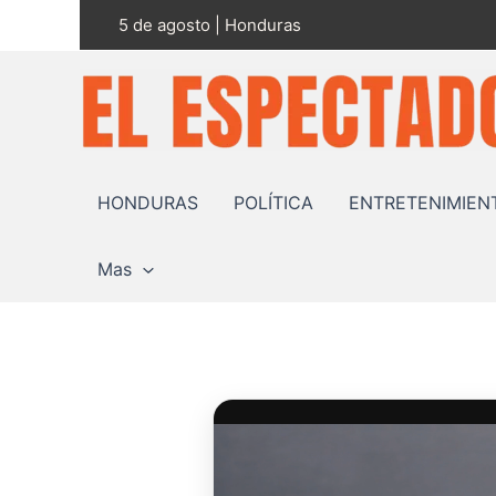
Ir
5 de agosto | Honduras
al
contenido
HONDURAS
POLÍTICA
ENTRETENIMIEN
Mas