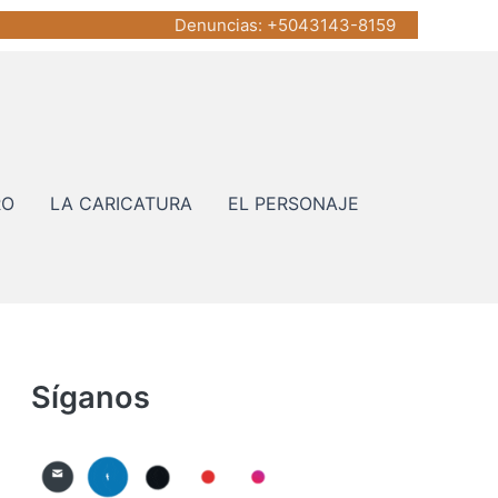
Denuncias
: +5043143-8159
RO
LA CARICATURA
EL PERSONAJE
Síganos