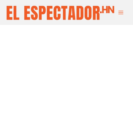
Ir
Main
al
Men
contenido