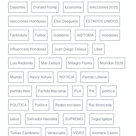
Deportes
Donald Trump
Economía
elecciones 2025
elecciones Honduras
Elsa Oseguera
ESTADOS UNIDOS
Farándula
Fútbol
Gobierno
HISTORIA
Honduras
influencers Honduras
Juan Diego Zelaya
Libre
Luis Redondo
Mel Zelaya
Milagro Flores
Mundial 2026
Mundo
Nasry Asfura
NOTICIA
Partido Liberal
partido libre
Partido Nacional
PLH
PN
politica
POLÍTICA
Política
Redes sociales
Rixi Moncada
salud
Salvador Nasralla
SUPREMO
Tegucigalpa
Tomás Zambrano
Venezuela
VIDEO
Xiomara Castro