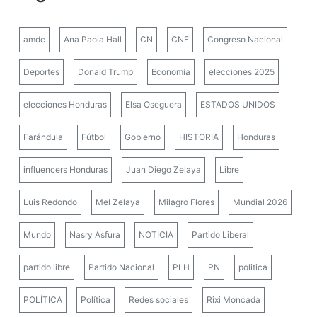
amdc
Ana Paola Hall
CN
CNE
Congreso Nacional
Deportes
Donald Trump
Economía
elecciones 2025
elecciones Honduras
Elsa Oseguera
ESTADOS UNIDOS
Farándula
Fútbol
Gobierno
HISTORIA
Honduras
influencers Honduras
Juan Diego Zelaya
Libre
Luis Redondo
Mel Zelaya
Milagro Flores
Mundial 2026
Mundo
Nasry Asfura
NOTICIA
Partido Liberal
partido libre
Partido Nacional
PLH
PN
politica
POLÍTICA
Política
Redes sociales
Rixi Moncada