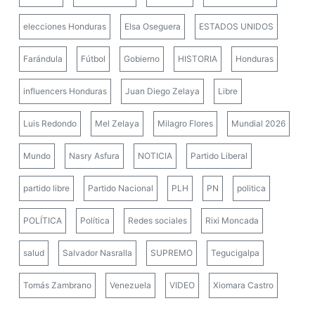
elecciones Honduras
Elsa Oseguera
ESTADOS UNIDOS
Farándula
Fútbol
Gobierno
HISTORIA
Honduras
influencers Honduras
Juan Diego Zelaya
Libre
Luis Redondo
Mel Zelaya
Milagro Flores
Mundial 2026
Mundo
Nasry Asfura
NOTICIA
Partido Liberal
partido libre
Partido Nacional
PLH
PN
politica
POLÍTICA
Política
Redes sociales
Rixi Moncada
salud
Salvador Nasralla
SUPREMO
Tegucigalpa
Tomás Zambrano
Venezuela
VIDEO
Xiomara Castro