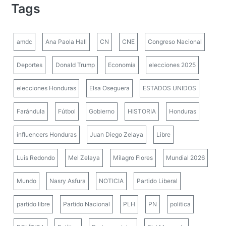
Tags
amdc
Ana Paola Hall
CN
CNE
Congreso Nacional
Deportes
Donald Trump
Economía
elecciones 2025
elecciones Honduras
Elsa Oseguera
ESTADOS UNIDOS
Farándula
Fútbol
Gobierno
HISTORIA
Honduras
influencers Honduras
Juan Diego Zelaya
Libre
Luis Redondo
Mel Zelaya
Milagro Flores
Mundial 2026
Mundo
Nasry Asfura
NOTICIA
Partido Liberal
partido libre
Partido Nacional
PLH
PN
politica