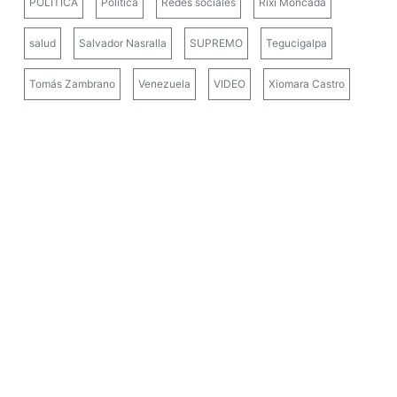
POLÍTICA
Política
Redes sociales
Rixi Moncada
salud
Salvador Nasralla
SUPREMO
Tegucigalpa
Tomás Zambrano
Venezuela
VIDEO
Xiomara Castro