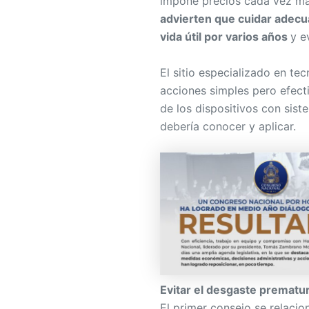
impone precios cada vez má
advierten que cuidar adec
vida útil por varios años
y e
El sitio especializado en te
acciones simples pero efect
de los dispositivos con sis
debería conocer y aplicar.
Evitar el desgaste prematur
El primer consejo se relaci