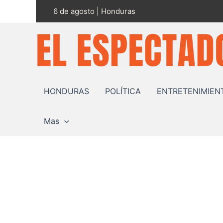
Ir
6 de agosto | Honduras
al
contenido
HONDURAS
POLÍTICA
ENTRETENIMIEN
Mas