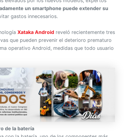
s elevados por los nuevos modelos, expertos
uadamente un smartphone puede extender su
vitar gastos innecesarios.
cnología
Xataka Android
reveló recientemente tres
ivas que pueden prevenir el deterioro prematuro
tema operativo Android, medidas que todo usuario
o de la batería
ona con la batería, uno de los componentes más