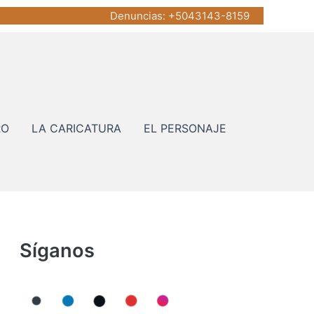
Denuncias
: +5043143-8159
RO
LA CARICATURA
EL PERSONAJE
Síganos