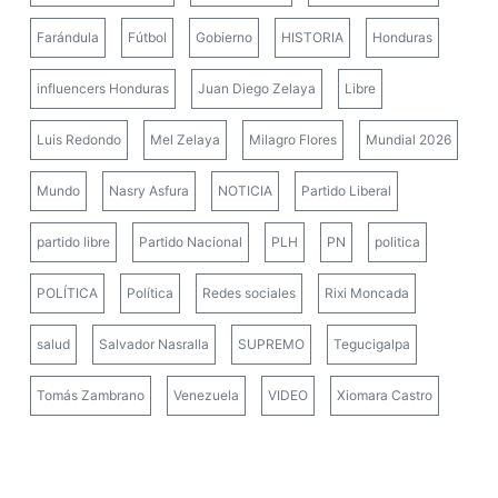
Farándula
Fútbol
Gobierno
HISTORIA
Honduras
influencers Honduras
Juan Diego Zelaya
Libre
Luis Redondo
Mel Zelaya
Milagro Flores
Mundial 2026
Mundo
Nasry Asfura
NOTICIA
Partido Liberal
partido libre
Partido Nacional
PLH
PN
politica
POLÍTICA
Política
Redes sociales
Rixi Moncada
salud
Salvador Nasralla
SUPREMO
Tegucigalpa
Tomás Zambrano
Venezuela
VIDEO
Xiomara Castro