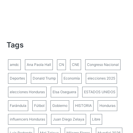
Tags
amdc
Ana Paola Hall
CN
CNE
Congreso Nacional
Deportes
Donald Trump
Economía
elecciones 2025
elecciones Honduras
Elsa Oseguera
ESTADOS UNIDOS
Farándula
Fútbol
Gobierno
HISTORIA
Honduras
influencers Honduras
Juan Diego Zelaya
Libre
Luis Redondo
Mel Zelaya
Milagro Flores
Mundial 2026