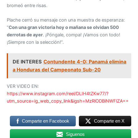
bromeó entre risas.
Plache cerró su mensaje con una muestra de esperanza:
“
Con una gran victoria hoy o mañana se olvidan 500
derrotas de ayer
. ¡Póngale, compa! ¡Vamos con todo!
¡Siempre con la selección!”.
DE INTERES
Contundente 4-0: Panamá elimina
a Honduras del Campeonato Sub-20
VER VIDEO EN:
https://www.instagram.com/reel/DLIH4tZKw77/?
utm_source=ig_web_copy_link&igsh=MzRlODBiNWFlZA==
Comparte en Facebook
Comparte en X
Siguenos