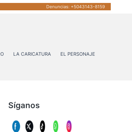
Denuncias
: +5043143-8159
RO
LA CARICATURA
EL PERSONAJE
Síganos