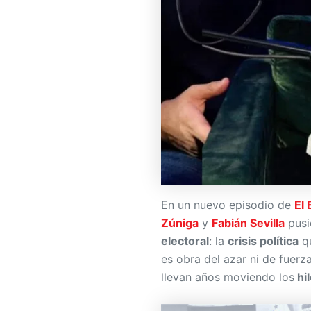
En un nuevo episodio de
El 
Zúniga
y
Fabián Sevilla
pusi
electoral
: la
crisis política
qu
es obra del azar ni de fuerza
llevan años moviendo los
hil