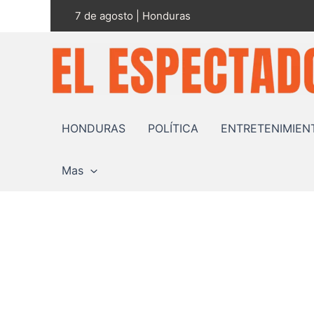
Ir
7 de agosto | Honduras
al
contenido
HONDURAS
POLÍTICA
ENTRETENIMIEN
Mas