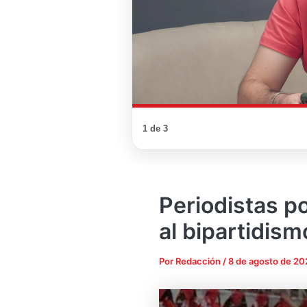
1 de 3
Periodistas p
al bipartidis
Por
Redacción
/
8 de agosto de 20