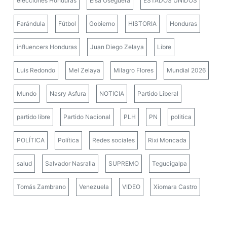
elecciones Honduras
Elsa Oseguera
ESTADOS UNIDOS
Farándula
Fútbol
Gobierno
HISTORIA
Honduras
influencers Honduras
Juan Diego Zelaya
Libre
Luis Redondo
Mel Zelaya
Milagro Flores
Mundial 2026
Mundo
Nasry Asfura
NOTICIA
Partido Liberal
partido libre
Partido Nacional
PLH
PN
politica
POLÍTICA
Política
Redes sociales
Rixi Moncada
salud
Salvador Nasralla
SUPREMO
Tegucigalpa
Tomás Zambrano
Venezuela
VIDEO
Xiomara Castro