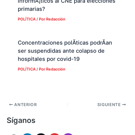
informÃ¡ticos al CNE para elecciones
primarias?
POLÍTICA
/ Por
Redacción
Concentraciones polÃ­ticas podrÃ­an
ser suspendidas ante colapso de
hospitales por covid-19
POLÍTICA
/ Por
Redacción
ANTERIOR
SIGUIENTE
Síganos