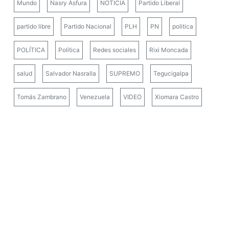
Mundo
Nasry Asfura
NOTICIA
Partido Liberal
partido libre
Partido Nacional
PLH
PN
politica
POLÍTICA
Política
Redes sociales
Rixi Moncada
salud
Salvador Nasralla
SUPREMO
Tegucigalpa
Tomás Zambrano
Venezuela
VIDEO
Xiomara Castro