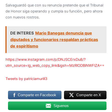
Salvaguardó que con su renuncia pretende que el Tribunal
de Honor siga operando y cumpla su función, pero ahora
con nuevos rostros.
DE INTERES
Mario Banegas denuncia que
diputados y funcionarios respaldan prácticas
de espiritismo
https://www.instagram.com/p/DNJSCErxDu8/?
utm_source=ig_web_copy_link&igsh=MzRlODBiNWFlZA==
Tweets by patriciamurill3
Comparte en Facebook
Comparte en X
Siguenos