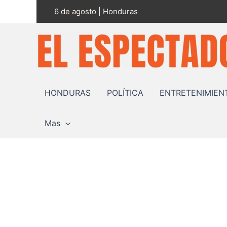
Ir
6 de agosto | Honduras
al
contenido
HONDURAS
POLÍTICA
ENTRETENIMIEN
Mas