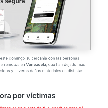
este domingo su cercanía con las personas
 terremotos en
Venezuela
, que han dejado más
heridos y severos daños materiales en distintas
ora por víctimas
icado en su cuenta de
X
, el pontífice aseguró