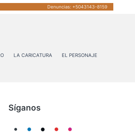
Denuncias
: +5043143-8159
RO
LA CARICATURA
EL PERSONAJE
Síganos