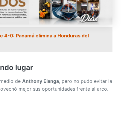
 4-0: Panamá elimina a Honduras del
undo lugar
 medio de
Anthony Elanga
, pero no pudo evitar la
rovechó mejor sus oportunidades frente al arco.