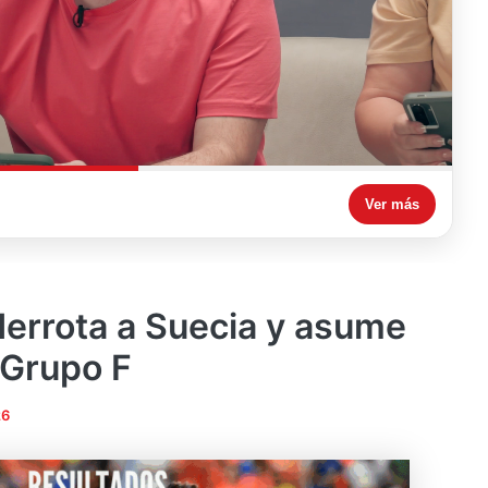
Ver más
derrota a Suecia y asume
l Grupo F
26