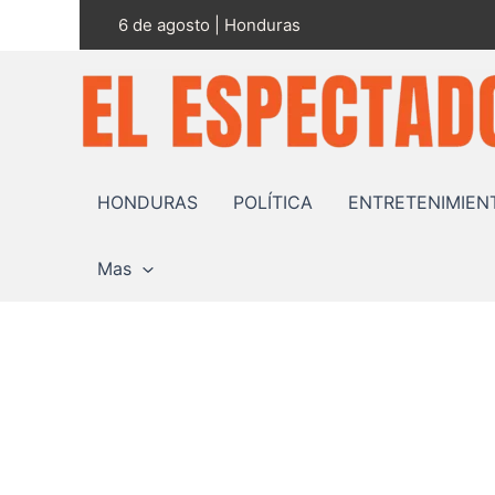
Ir
6 de agosto | Honduras
al
contenido
HONDURAS
POLÍTICA
ENTRETENIMIEN
Mas