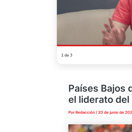
1 de 3
Países Bajos 
el liderato de
Por
Redacción
/
20 de junio de 20