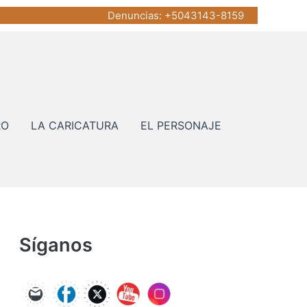
Denuncias
: +5043143-8159
RO
LA CARICATURA
EL PERSONAJE
Síganos