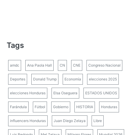
Tags
amdc
Ana Paola Hall
CN
CNE
Congreso Nacional
Deportes
Donald Trump
Economía
elecciones 2025
elecciones Honduras
Elsa Oseguera
ESTADOS UNIDOS
Farándula
Fútbol
Gobierno
HISTORIA
Honduras
influencers Honduras
Juan Diego Zelaya
Libre
Luis Redondo
Mel Zelaya
Milagro Flores
Mundial 2026