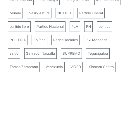
Mundo
Nasry Asfura
NOTICIA
Partido Liberal
partido libre
Partido Nacional
PLH
PN
politica
POLÍTICA
Política
Redes sociales
Rixi Moncada
salud
Salvador Nasralla
SUPREMO
Tegucigalpa
Tomás Zambrano
Venezuela
VIDEO
Xiomara Castro