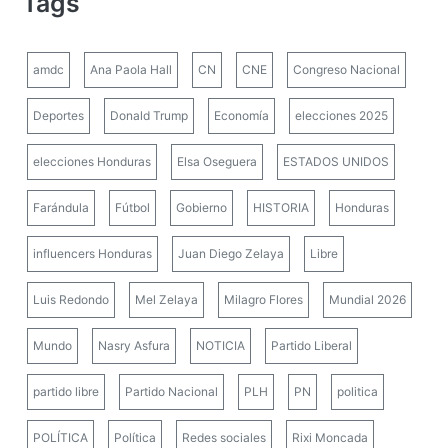
Tags
amdc
Ana Paola Hall
CN
CNE
Congreso Nacional
Deportes
Donald Trump
Economía
elecciones 2025
elecciones Honduras
Elsa Oseguera
ESTADOS UNIDOS
Farándula
Fútbol
Gobierno
HISTORIA
Honduras
influencers Honduras
Juan Diego Zelaya
Libre
Luis Redondo
Mel Zelaya
Milagro Flores
Mundial 2026
Mundo
Nasry Asfura
NOTICIA
Partido Liberal
partido libre
Partido Nacional
PLH
PN
politica
POLÍTICA
Política
Redes sociales
Rixi Moncada