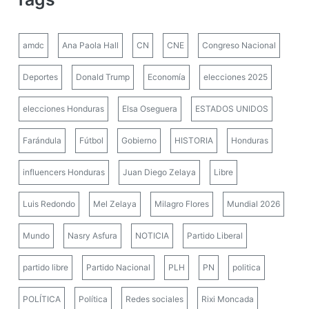
amdc
Ana Paola Hall
CN
CNE
Congreso Nacional
Deportes
Donald Trump
Economía
elecciones 2025
elecciones Honduras
Elsa Oseguera
ESTADOS UNIDOS
Farándula
Fútbol
Gobierno
HISTORIA
Honduras
influencers Honduras
Juan Diego Zelaya
Libre
Luis Redondo
Mel Zelaya
Milagro Flores
Mundial 2026
Mundo
Nasry Asfura
NOTICIA
Partido Liberal
partido libre
Partido Nacional
PLH
PN
politica
POLÍTICA
Política
Redes sociales
Rixi Moncada