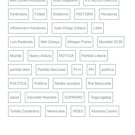
elecciones Honduras
Elsa Oseguera
ESTADOS UNIDOS
Farándula
Fútbol
Gobierno
HISTORIA
Honduras
influencers Honduras
Juan Diego Zelaya
Libre
Luis Redondo
Mel Zelaya
Milagro Flores
Mundial 2026
Mundo
Nasry Asfura
NOTICIA
Partido Liberal
partido libre
Partido Nacional
PLH
PN
politica
POLÍTICA
Política
Redes sociales
Rixi Moncada
salud
Salvador Nasralla
SUPREMO
Tegucigalpa
Tomás Zambrano
Venezuela
VIDEO
Xiomara Castro