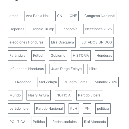
amdc
Ana Paola Hall
CN
CNE
Congreso Nacional
Deportes
Donald Trump
Economía
elecciones 2025
elecciones Honduras
Elsa Oseguera
ESTADOS UNIDOS
Farándula
Fútbol
Gobierno
HISTORIA
Honduras
influencers Honduras
Juan Diego Zelaya
Libre
Luis Redondo
Mel Zelaya
Milagro Flores
Mundial 2026
Mundo
Nasry Asfura
NOTICIA
Partido Liberal
partido libre
Partido Nacional
PLH
PN
politica
POLÍTICA
Política
Redes sociales
Rixi Moncada