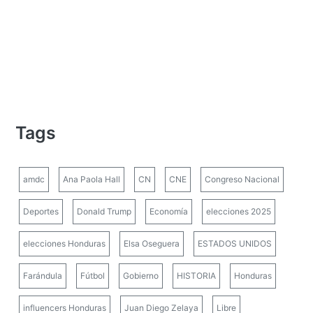
Tags
amdc
Ana Paola Hall
CN
CNE
Congreso Nacional
Deportes
Donald Trump
Economía
elecciones 2025
elecciones Honduras
Elsa Oseguera
ESTADOS UNIDOS
Farándula
Fútbol
Gobierno
HISTORIA
Honduras
influencers Honduras
Juan Diego Zelaya
Libre