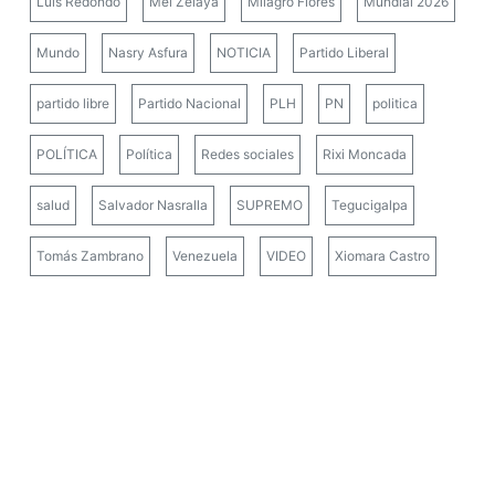
Luis Redondo
Mel Zelaya
Milagro Flores
Mundial 2026
Mundo
Nasry Asfura
NOTICIA
Partido Liberal
partido libre
Partido Nacional
PLH
PN
politica
POLÍTICA
Política
Redes sociales
Rixi Moncada
salud
Salvador Nasralla
SUPREMO
Tegucigalpa
Tomás Zambrano
Venezuela
VIDEO
Xiomara Castro