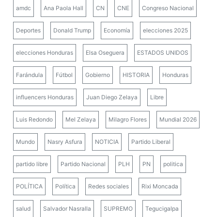
amdc
Ana Paola Hall
CN
CNE
Congreso Nacional
Deportes
Donald Trump
Economía
elecciones 2025
elecciones Honduras
Elsa Oseguera
ESTADOS UNIDOS
Farándula
Fútbol
Gobierno
HISTORIA
Honduras
influencers Honduras
Juan Diego Zelaya
Libre
Luis Redondo
Mel Zelaya
Milagro Flores
Mundial 2026
Mundo
Nasry Asfura
NOTICIA
Partido Liberal
partido libre
Partido Nacional
PLH
PN
politica
POLÍTICA
Política
Redes sociales
Rixi Moncada
salud
Salvador Nasralla
SUPREMO
Tegucigalpa