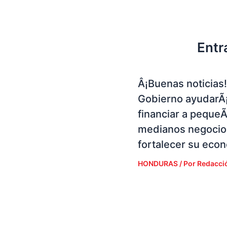
Entr
Â¡Buenas noticias!
Gobierno ayudarÃ¡
financiar a peque
medianos negocio
fortalecer su eco
HONDURAS
/ Por
Redacci