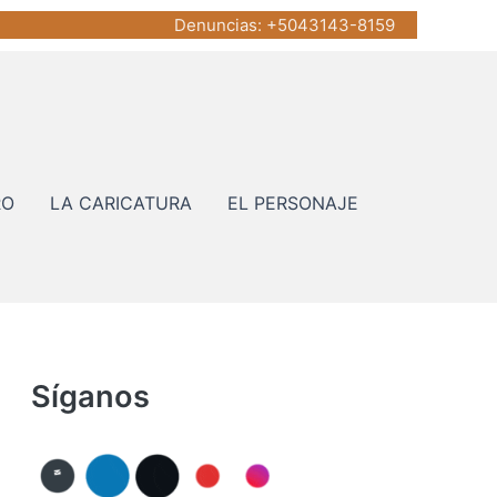
Denuncias
: +5043143-8159
RO
LA CARICATURA
EL PERSONAJE
Síganos