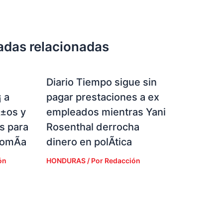
adas relacionadas
Diario Tiempo sigue sin
 a
pagar prestaciones a ex
Ã±os y
empleados mientras Yani
s para
Rosenthal derrocha
nomÃ­a
dinero en polÃ­tica
ón
HONDURAS
/ Por
Redacción