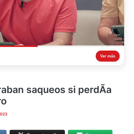
Ver más
aban saqueos si perdÃ­a
ro
2023