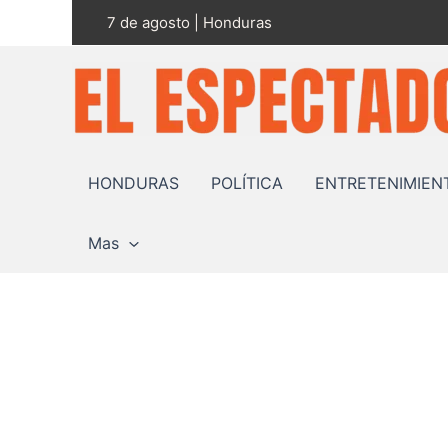
Ir
7 de agosto | Honduras
al
contenido
HONDURAS
POLÍTICA
ENTRETENIMIEN
Mas