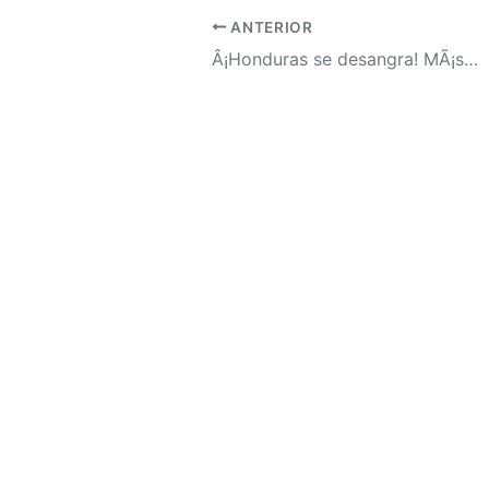
ANTERIOR
Â¡Honduras se desangra! MÃ¡s de 4,200 victimas por masacres se han registrado en los Ãºltimos 13 aÃ±os en el paÃ­s