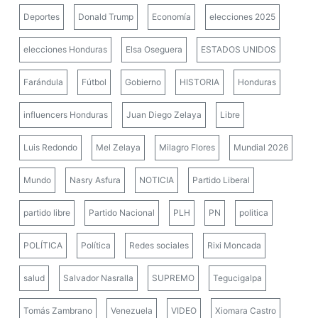
Deportes
Donald Trump
Economía
elecciones 2025
elecciones Honduras
Elsa Oseguera
ESTADOS UNIDOS
Farándula
Fútbol
Gobierno
HISTORIA
Honduras
influencers Honduras
Juan Diego Zelaya
Libre
Luis Redondo
Mel Zelaya
Milagro Flores
Mundial 2026
Mundo
Nasry Asfura
NOTICIA
Partido Liberal
partido libre
Partido Nacional
PLH
PN
politica
POLÍTICA
Política
Redes sociales
Rixi Moncada
salud
Salvador Nasralla
SUPREMO
Tegucigalpa
Tomás Zambrano
Venezuela
VIDEO
Xiomara Castro