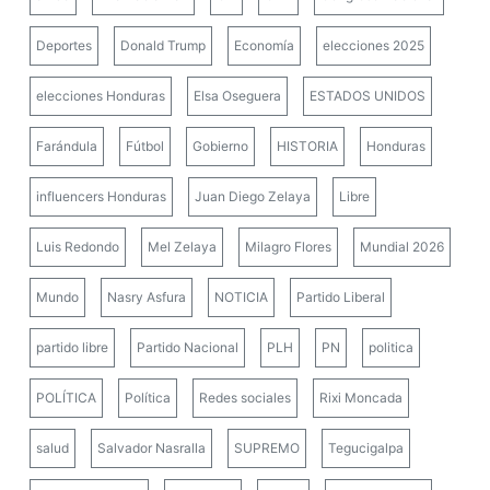
Deportes
Donald Trump
Economía
elecciones 2025
elecciones Honduras
Elsa Oseguera
ESTADOS UNIDOS
Farándula
Fútbol
Gobierno
HISTORIA
Honduras
influencers Honduras
Juan Diego Zelaya
Libre
Luis Redondo
Mel Zelaya
Milagro Flores
Mundial 2026
Mundo
Nasry Asfura
NOTICIA
Partido Liberal
partido libre
Partido Nacional
PLH
PN
politica
POLÍTICA
Política
Redes sociales
Rixi Moncada
salud
Salvador Nasralla
SUPREMO
Tegucigalpa