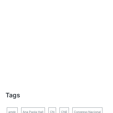
Tags
amdc
Ana Paola Hall
CN
CNE
Congreso Nacional