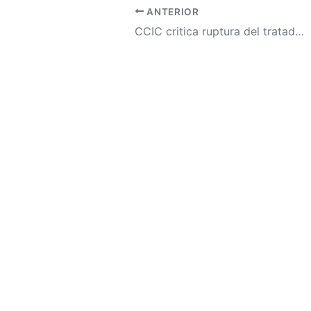
ANTERIOR
CCIC critica ruptura del tratado de extradición y advierte sobre impacto negativo en el país