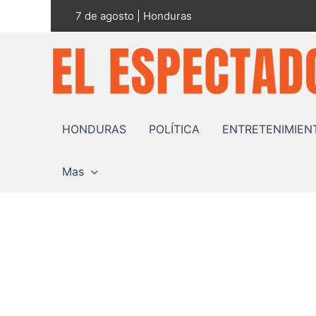
Ir
7 de agosto | Honduras
al
contenido
HONDURAS
POLÍTICA
ENTRETENIMIEN
Mas