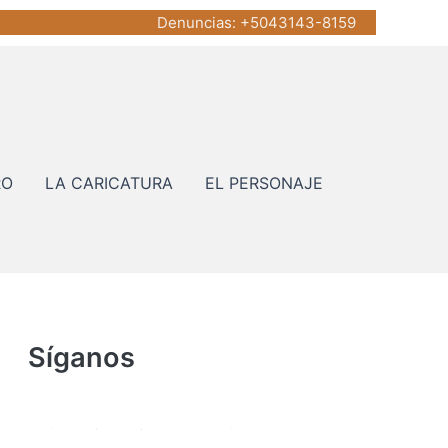
Denuncias
: +5043143-8159
RO
LA CARICATURA
EL PERSONAJE
Síganos