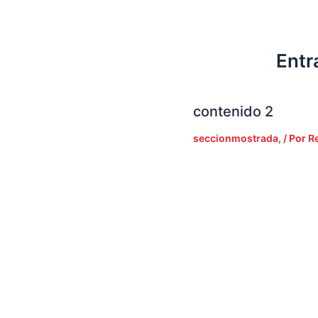
Entr
contenido 2
seccionmostrada,
/ Por
R