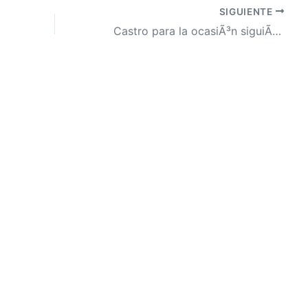
SIGUIENTE
Castro para la ocasiÃ³n siguiÃ³ el protocolo de vestimenta vistiendo de negro