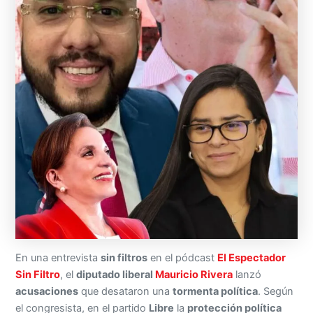
En una entrevista
sin filtros
en el pódcast
El Espectador
Sin Filtro
, el
diputado liberal
Mauricio Rivera
lanzó
acusaciones
que desataron una
tormenta política
. Según
el congresista, en el partido
Libre
la
protección política