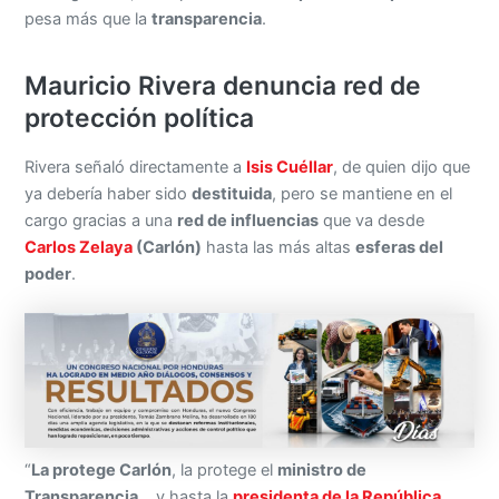
pesa más que la
transparencia
.
Mauricio Rivera denuncia red de
protección política
Rivera señaló directamente a
Isis Cuéllar
, de quien dijo que
ya debería haber sido
destituida
, pero se mantiene en el
cargo gracias a una
red de influencias
que va desde
Carlos Zelaya
(Carlón)
hasta las más altas
esferas del
poder
.
“
La protege Carlón
, la protege el
ministro de
Transparencia
… y hasta la
presidenta de la República
,