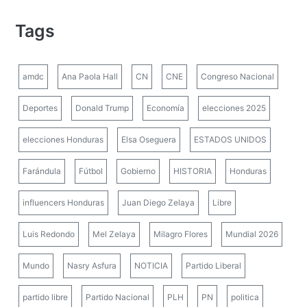
Tags
amdc
Ana Paola Hall
CN
CNE
Congreso Nacional
Deportes
Donald Trump
Economía
elecciones 2025
elecciones Honduras
Elsa Oseguera
ESTADOS UNIDOS
Farándula
Fútbol
Gobierno
HISTORIA
Honduras
influencers Honduras
Juan Diego Zelaya
Libre
Luis Redondo
Mel Zelaya
Milagro Flores
Mundial 2026
Mundo
Nasry Asfura
NOTICIA
Partido Liberal
partido libre
Partido Nacional
PLH
PN
politica