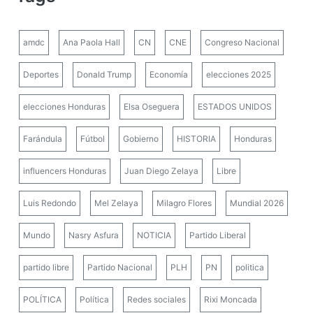
amdc
Ana Paola Hall
CN
CNE
Congreso Nacional
Deportes
Donald Trump
Economía
elecciones 2025
elecciones Honduras
Elsa Oseguera
ESTADOS UNIDOS
Farándula
Fútbol
Gobierno
HISTORIA
Honduras
influencers Honduras
Juan Diego Zelaya
Libre
Luis Redondo
Mel Zelaya
Milagro Flores
Mundial 2026
Mundo
Nasry Asfura
NOTICIA
Partido Liberal
partido libre
Partido Nacional
PLH
PN
politica
POLÍTICA
Política
Redes sociales
Rixi Moncada