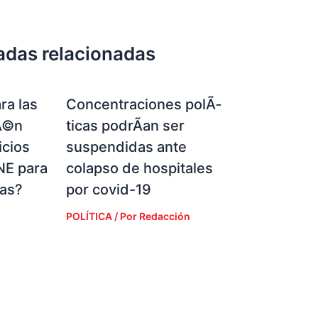
adas relacionadas
ra las
Concentraciones polÃ­
Ã©n
ticas podrÃ­an ser
icios
suspendidas ante
NE para
colapso de hospitales
ias?
por covid-19
POLÍTICA
/ Por
Redacción