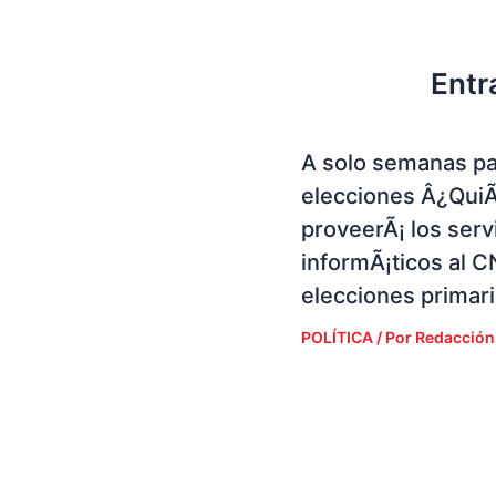
Entr
A solo semanas pa
elecciones Â¿Qui
proveerÃ¡ los serv
informÃ¡ticos al C
elecciones primar
POLÍTICA
/ Por
Redacción