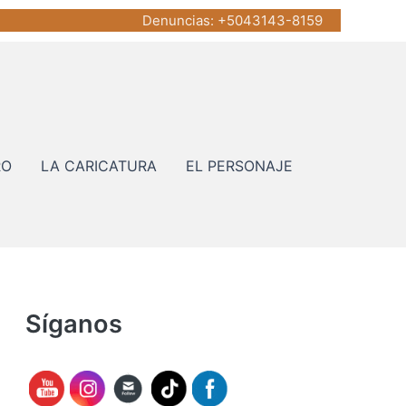
Denuncias
: +5043143-8159
RO
LA CARICATURA
EL PERSONAJE
Síganos