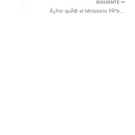
SIGUIENTE
Â¿Por quÃ© el Ministerio PÃºblico se llama al silencio?