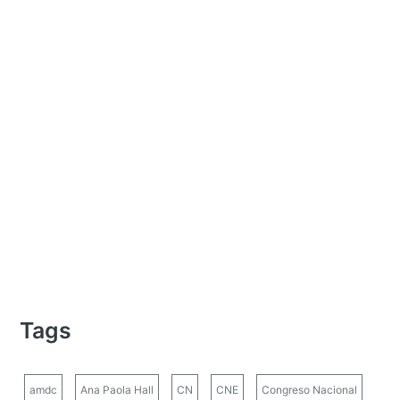
Tags
amdc
Ana Paola Hall
CN
CNE
Congreso Nacional