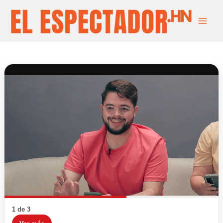
Ir
Main
al
Men
contenido
1 de 3