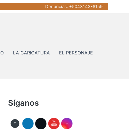
Denuncias
: +5043143-8159
RO
LA CARICATURA
EL PERSONAJE
Síganos