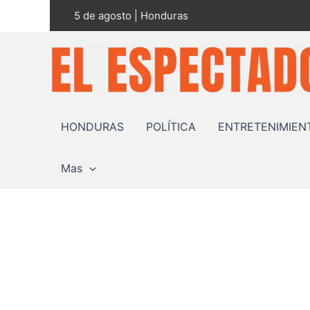
Ir
5 de agosto | Honduras
al
contenido
HONDURAS
POLÍTICA
ENTRETENIMIEN
Mas