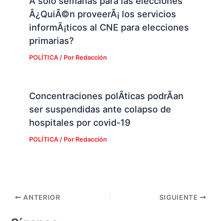
A solo semanas para las elecciones
Â¿QuiÃ©n proveerÃ¡ los servicios
informÃ¡ticos al CNE para elecciones
primarias?
POLÍTICA
/ Por
Redacción
Concentraciones polÃ­ticas podrÃ­an
ser suspendidas ante colapso de
hospitales por covid-19
POLÍTICA
/ Por
Redacción
ANTERIOR
SIGUIENTE