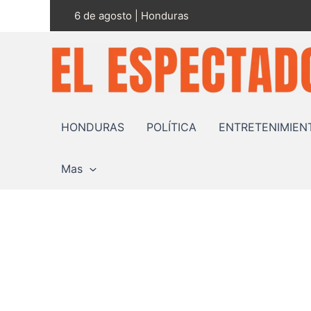
Ir
6 de agosto | Honduras
al
contenido
HONDURAS
POLÍTICA
ENTRETENIMIEN
Mas