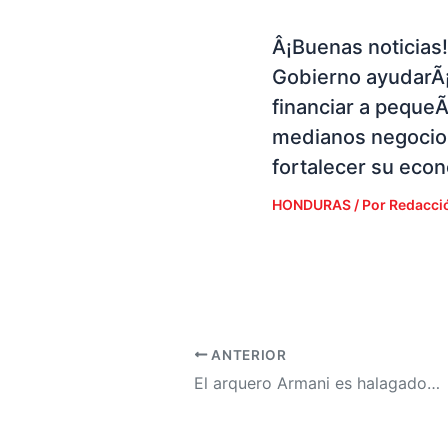
Â¡Buenas noticias!
Gobierno ayudarÃ¡
financiar a peque
medianos negocio
fortalecer su eco
HONDURAS
/ Por
Redacci
ANTERIOR
El arquero Armani es halagado tras cumplirle el sueño a un pequeño con problemas en sus piernas de conocerlo