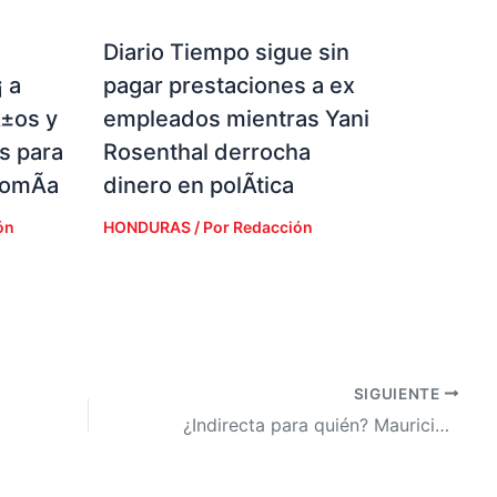
Diario Tiempo sigue sin
 a
pagar prestaciones a ex
Ã±os y
empleados mientras Yani
s para
Rosenthal derrocha
nomÃ­a
dinero en polÃ­tica
ón
HONDURAS
/ Por
Redacción
SIGUIENTE
¿Indirecta para quién? Mauricio Rivera lanza contundente mensaje tras su salida de Libre