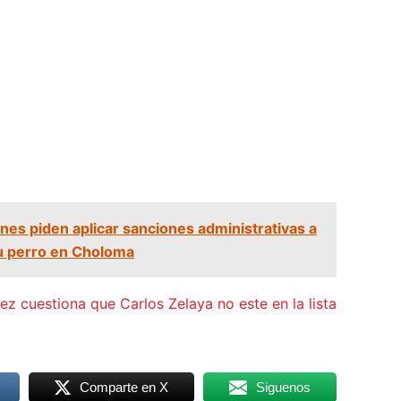
nes piden aplicar sanciones administrativas a
u perro en Choloma
z cuestiona que Carlos Zelaya no este en la lista
Comparte en X
Siguenos