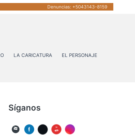
Denuncias
: +5043143-8159
RO
LA CARICATURA
EL PERSONAJE
Síganos