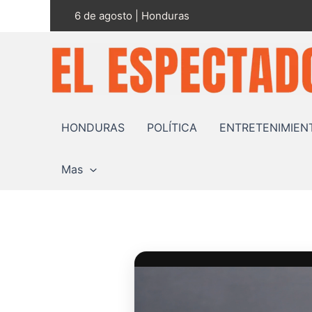
Ir
6 de agosto | Honduras
al
contenido
HONDURAS
POLÍTICA
ENTRETENIMIEN
Mas