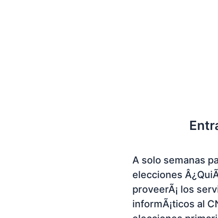
Entr
A solo semanas pa
elecciones Â¿Qui
proveerÃ¡ los serv
informÃ¡ticos al C