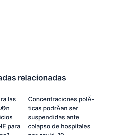
adas relacionadas
ra las
Concentraciones polÃ­
Ã©n
ticas podrÃ­an ser
icios
suspendidas ante
NE para
colapso de hospitales