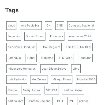
Tags
amdc
Ana Paola Hall
CN
CNE
Congreso Nacional
Deportes
Donald Trump
Economía
elecciones 2025
elecciones Honduras
Elsa Oseguera
ESTADOS UNIDOS
Farándula
Fútbol
Gobierno
HISTORIA
Honduras
influencers Honduras
Juan Diego Zelaya
Libre
Luis Redondo
Mel Zelaya
Milagro Flores
Mundial 2026
Mundo
Nasry Asfura
NOTICIA
Partido Liberal
partido libre
Partido Nacional
PLH
PN
politica