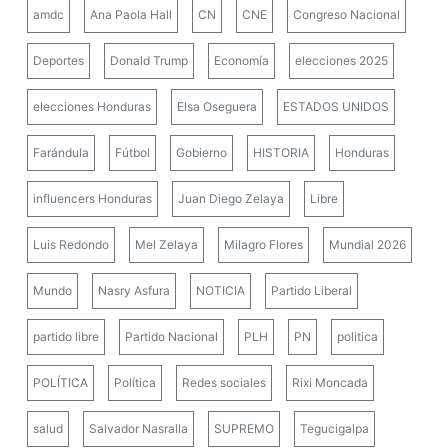
amdc
Ana Paola Hall
CN
CNE
Congreso Nacional
Deportes
Donald Trump
Economía
elecciones 2025
elecciones Honduras
Elsa Oseguera
ESTADOS UNIDOS
Farándula
Fútbol
Gobierno
HISTORIA
Honduras
influencers Honduras
Juan Diego Zelaya
Libre
Luis Redondo
Mel Zelaya
Milagro Flores
Mundial 2026
Mundo
Nasry Asfura
NOTICIA
Partido Liberal
partido libre
Partido Nacional
PLH
PN
politica
POLÍTICA
Política
Redes sociales
Rixi Moncada
salud
Salvador Nasralla
SUPREMO
Tegucigalpa